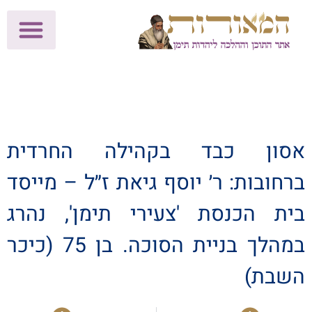
לתרומות >>
מכון הוצאה לאור
הפעילות שלנו
עלוני שבת
בית הוראה
חנות המאור
אסון כבד בקהילה החרדית
ברחובות: ר׳ יוסף גיאת ז״ל – מייסד
בית הכנסת 'צעירי תימן', נהרג
במהלך בניית הסוכה. בן 75 (כיכר
השבת)