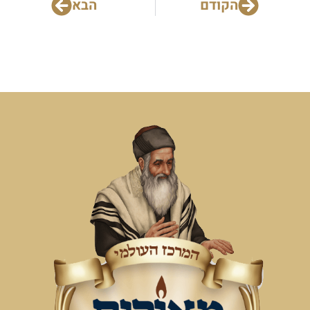
הקודם
הבא