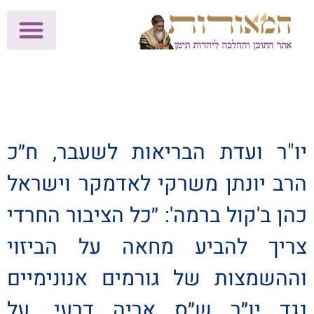
לתרומות >>
מכון הוצאה לאור
הפעילות שלנו
עלוני שבת
בית הוראה
חנות המאור
יו"ר ועדת הבריאות לשעבר, ח״כ
הרב יונתן משרקי לאדמקר וישראל
כהן ב'קול ברמה': ״כל הציבור החרדי
צריך להביע מחאה על הביזוי
וההשמצות של גורמים אנונימיים
נגד יו״ר ש״ס אריה דרעי. על