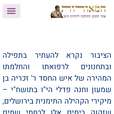
לתרומות >>
מכון הוצאה לאור
הפעילות שלנו
עלוני שבת
בית הוראה
חנות המאור
הציבור נקרא להעתיר בתפילה
ובתחנונים לרפואתו והחלמתו
המהירה של איש החסד ר' זכריה בן
שמעון וחנה פדלי הי"ו בתושח"י –
מיקירי הקהילה התימנית בירושלים,
שזקוק בימים אלו לרחמי שמים