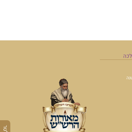
לכה
נה