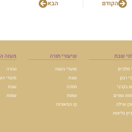
הקודם
הבא
ני שבת
שיעורי תורה
מענה ה
י מלכים
מועדי השנה
טהרה
י רבנן
שבת
מועדי הש
 בקרבי
חנוכה
שבת
ונות שונים
שונות
שונות
ן שילה
קו המאורות
ון גליונות