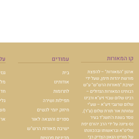
קו המאורות
עמודים
עלו
ארגון "המאורות" – להפצת
בית
גנז
מורשת יהדות תימן, שעל ידי
אודותינו
מלכ
ישיבת "מאורות הרש"ש" ע"ש
לתרומות
חדש
רבותינו המאורות הגדולים –
רבינו שלום שבזי זיע"א ורבינו
תפילות ושירה
גלי
שלום שרעבי זיע"א – שע"י
חיזוק יומי לנשים
משכ
עמותת אור תורת שלום (ע"ר),
נוסד בשנת ה'תשנ"ד בעיר
ספרים והוצאה לאור
ארכי
נס-ציונה על ידי הרב יהורם יפת
ישיבת מאורות הרש"ש
שליט"א ובראשותו ובהכוונתו
של מורינו הגאון הצדיק רבי
מדיניות פרטיות