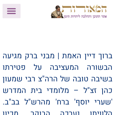
לתרומות >>
מכון הוצאה לאור
הפעילות שלנו
עלוני שבת
בית הוראה
חנות המאור
ברוך דיין האמת | מבני ברק מגיעה
הבשורה המעציבה על פטירתו
בשיבה טובה של הרה"צ רבי שמעון
כהן זצ"ל – מלומדי בית המדרש
'שערי יוסף' ברח' מהרש"ל בב"ב.
הלוויתו נערכה הבוקר. מכיון