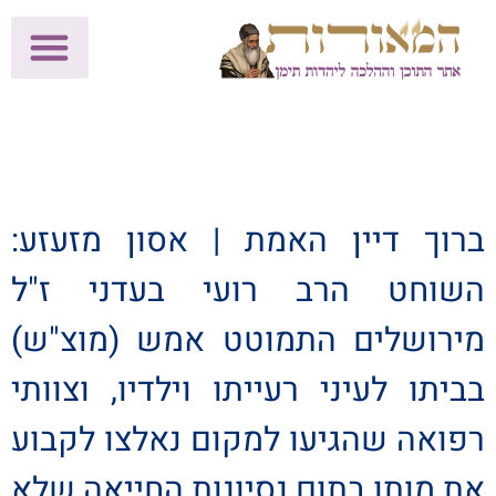
לתרומות >>
מכון הוצאה לאור
הפעילות שלנו
עלוני שבת
בית הוראה
חנות המאור
ברוך דיין האמת | אסון מזעזע:
השוחט הרב רועי בעדני ז"ל
מירושלים התמוטט אמש (מוצ"ש)
בביתו לעיני רעייתו וילדיו, וצוותי
רפואה שהגיעו למקום נאלצו לקבוע
את מותו בתום נסיונות החייאה שלא