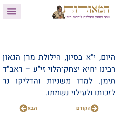
לתרומות >>
מכון הוצאה לאור
הפעילות שלנו
עלוני שבת
בית הוראה
חנות המאור
היום, י"א בסיון, הילולת מרן הגאון
רבינו יחיא יצחק־הלוי זי"ע – ראב"ד
תימן. למדו משניות והדליקו נר
לזכותו ולעילוי נשמתו.
הקודם
הבא