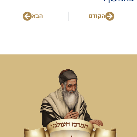
הקודם
הבא