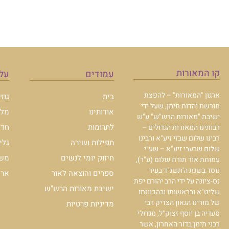
קו המאורות
עמודים
עלו
ארגון "המאורות" – להפצת
בית
גנז
מורשת יהדות תימן, שעל ידי
אודותינו
מלכ
ישיבת "מאורות הרש"ש" ע"ש
לתרומות
חדש
רבותינו המאורות הגדולים –
רבינו שלום שבזי זיע"א ורבינו
תפילות ושירה
גלי
שלום שרעבי זיע"א – שע"י
חיזוק יומי לנשים
משכ
עמותת אור תורת שלום (ע"ר),
נוסד בשנת ה'תשנ"ד בעיר
ספרים והוצאה לאור
ארכי
נס-ציונה על ידי הרב יהורם יפת
ישיבת מאורות הרש"ש
שליט"א ובראשותו ובהכוונתו
של מורינו הגאון הצדיק רבי
מדיניות פרטיות
סעדיה בן יוסף זצוק"ל, מגדולי
רבני תימן בדור האחרון, אשר