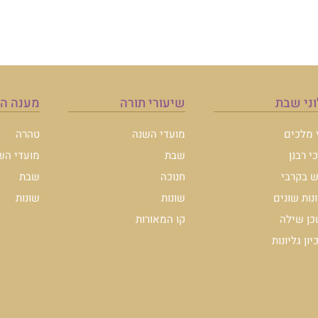
ני שבת
שיעורי תורה
מענה ה
י מלכים
מועדי השנה
טהרה
י רבנן
שבת
מועדי הש
 בקרבי
חנוכה
שבת
ונות שונים
שונות
שונות
ן שילה
קו המאורות
ון גליונות