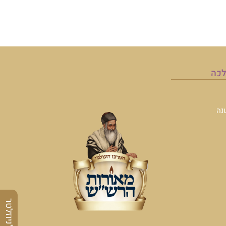
לכה
נה