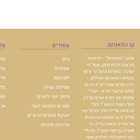
קו המאורות
עמודים
עלו
ארגון "המאורות" – להפצת
בית
גנז
מורשת יהדות תימן, שעל ידי
אודותינו
מלכ
ישיבת "מאורות הרש"ש" ע"ש
לתרומות
חדש
רבותינו המאורות הגדולים –
רבינו שלום שבזי זיע"א ורבינו
תפילות ושירה
גלי
שלום שרעבי זיע"א – שע"י
חיזוק יומי לנשים
משכ
עמותת אור תורת שלום (ע"ר),
נוסד בשנת ה'תשנ"ד בעיר
ספרים והוצאה לאור
ארכי
נס-ציונה על ידי הרב יהורם יפת
ישיבת מאורות הרש"ש
שליט"א ובראשותו ובהכוונתו
של מורינו הגאון הצדיק רבי
מדיניות פרטיות
סעדיה בן יוסף זצוק"ל, מגדולי
רבני תימן בדור האחרון, אשר