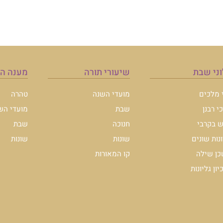
ני שבת
שיעורי תורה
מענה ה
י מלכים
מועדי השנה
טהרה
י רבנן
שבת
מועדי הש
 בקרבי
חנוכה
שבת
ונות שונים
שונות
שונות
ן שילה
קו המאורות
ון גליונות