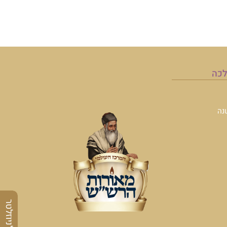
לכה
נה