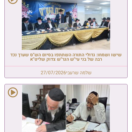
שישו ושמחו: גדולי התורה השתתפו בסיום הש"ס שערך נכד
רבה של בני עי"ש הגר"ש צדוק שליט"א
שלמה שרעבי
27/07/2026