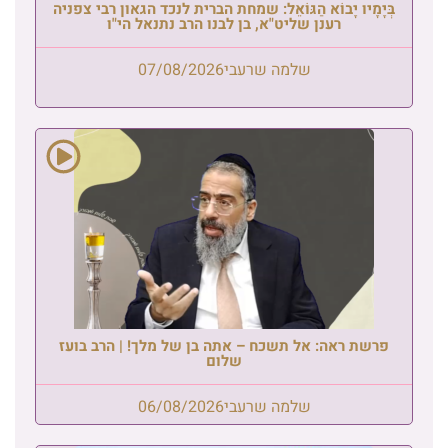
בְּיָמָיו יָבוֹא הַגּוֹאֵל: שמחת הברית לנכד הגאון רבי צפניה
רענן שליט"א, בן לבנו הרב נתנאל הי"ו
שלמה שרעבי
07/08/2026
פרשת ראה: אל תשכח – אתה בן של מלך! | הרב בועז
שלום
שלמה שרעבי
06/08/2026