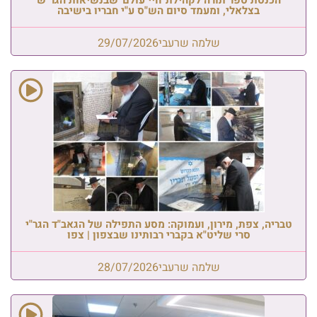
בצלאלי, ומעמד סיום הש"ס ע"י חבריו בישיבה
שלמה שרעבי
29/07/2026
טבריה, צפת, מירון, ועמוקה: מסע התפילה של הגאב"ד הגר"י
סרי שליט"א בקברי רבותינו שבצפון | צפו
שלמה שרעבי
28/07/2026