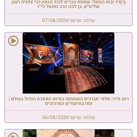
בְּיָמָיו יָבוֹא הַגּוֹאֵל: שמחת הברית לנכד הגאון רבי צפניה רענן
שליט"א, בן לבנו הרב נתנאל הי"ו
שלמה שרעבי
07/08/2026
רגע נדיר: אלפי אברכים השתתפו בסיום המסכת הגדול בעולם |
צפו בתיעודים המרהיבים
שלמה שרעבי
06/08/2026