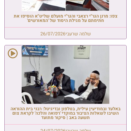
צפו: מרנן הגר"י רצאבי והגר"י מועלם שליט"א הוסיפו את
חתימתם על מגילת היסוד של 'המאורשים'
שלמה שרעבי
26/07/2026
באלעד ובמודיעין עילית, בטלפון ובדיגיטל: רבני בית ההוראה
השיבו לשאלות הציבור במוקדי 'רפואה והלכה' לקראת צום
תשעה באב | סיקור מתועד
שלמה שרעבי
24/07/2026