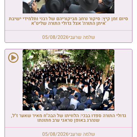
סיום זמן קיץ: סיקור נרחב מביקוריהם של רבני ותלמידי ישיבת
'איתן התורה' אצל גדולי התורה שליט"א
שלמה שרעבי
05/08/2026
גדולי התורה ספדו בבכי: הלוויתו של הבה"ח מאיר שאער ז"ל,
שנהרג באופן טראגי ערב חתונתו
שלמה שרעבי
05/08/2026