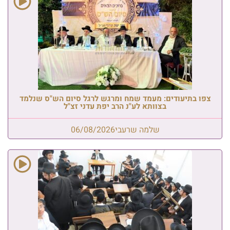
צפו בתיעודים: מעמד שמח ומרגש לרגל סיום הש"ס שנלמד
בצוותא לע"נ הרב יפת עדני זצ"ל
שלמה שרעבי
06/08/2026