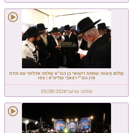
שָׁלוֹם וְרֵעוּת: שמחת נישואי בן הגר"א שלמה אכלופי עם נכדת
מרן הגר"י רצאבי שליט"א | צפו
שלמה שרעבי
05/08/2026