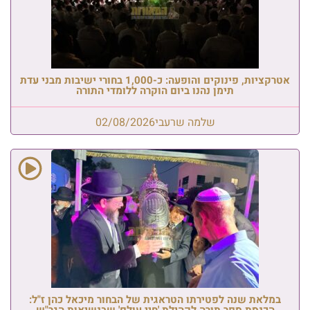
אטרקציות, פינוקים והופעה: כ-1,000 בחורי ישיבות מבני עדת
תימן נהנו ביום הוקרה ללומדי התורה
שלמה שרעבי
02/08/2026
במלאת שנה לפטירתו הטראגית של הבחור מיכאל כהן ז"ל:
הכנסת ספר תורה לקהילת 'חיי עולם' שבנשיאות הגר"ש