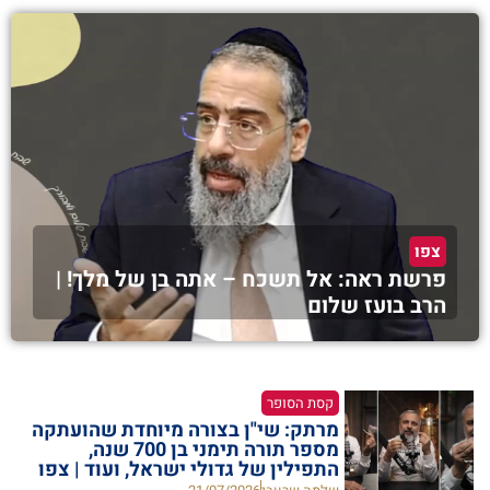
צפו
פרשת ראה: אל תשכח – אתה בן של מלך! |
הרב בועז שלום
קסת הסופר
מרתק: שי"ן בצורה מיוחדת שהועתקה
מספר תורה תימני בן 700 שנה,
התפילין של גדולי ישראל, ועוד | צפו
>>>