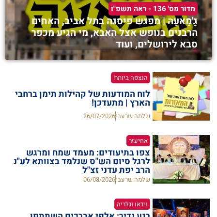
מדור מס' 136 - ראה תשפ"ו
גַ'מַאעַה | מפגש פיסגה בתל אביב, האחים
הרבנים בנופש אצל האבא, מי הגיע מכפר
סבא לירושלים, ועוד
הנצפה ביותר!
לוח המודעות של קהילות תימן ברחבי
הארץ | מתעדכן!
שלמה שרעבי
26/07/2026
אחיעזר
צפו בתיעודים: מעמד שמח ומרגש
לרגל סיום הש"ס שנלמד בצוותא לע"נ
הרב יפת עדני זצ"ל
שלמה שרעבי
06/08/2026
וידאו וגלריה
רגע נדיר: אלפי אברכים השתתפו