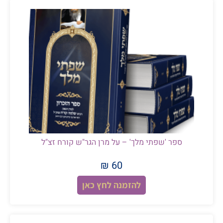
ספר 'שפתי מלך' – על מרן הגר"ש קורח זצ"ל
60 ₪
להזמנה לחץ כאן