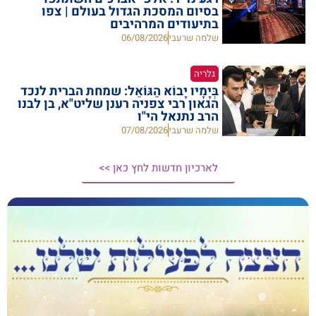
בסיום המסכת הגדול בעולם | צפו
בתיעודים המרהיבים
שלמה שרעבי
06/08/2026
גלריה
בְּיָמָיו יָבוֹא הַגּוֹאֵל: שמחת הברית לנכד
הגאון רבי צפניה רענן שליט"א, בן לבנו
הרב נתנאל הי"ו
שלמה שרעבי
07/08/2026
לארכיון חדשות לחץ כאן >>