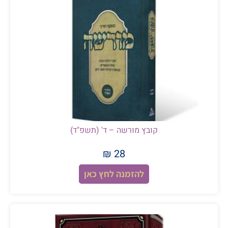
קובץ מורשה – ד' (תשפ"ד)
28 ₪
להזמנה לחץ כאן