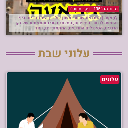
מדור מס' 135 - עקב תשפ"ו
גַ'מַאעַה | מסכמים שבוע ראשון של בין הזמנים: יום כיף
והופעה לבחורי הישיבות, המכתב החריג והמפתיע של זקן
הרבנים, הסינגלים החדשים, המתמודדים, ועוד
עלוני שבת
עלונים