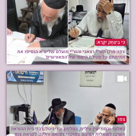
כִּי בְיִצְחָק יִקָּרֵא:
צפו: מרנן הגר"י רצאבי והגר"י מועלם שליט"א הוסיפו את
חתימתם על מגילת היסוד של 'המאורשים'
צפו
באלעד ובמודיעין עילית, בטלפון ובדיגיטל: רבני בית ההוראה
השיבו לשאלות הציבור במוקדי 'רפואה והלכה' לקראת צום