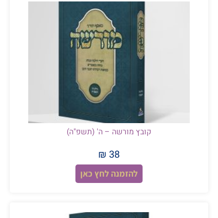
קובץ מורשה – ה' (תשפ"ה)
38 ₪
להזמנה לחץ כאן