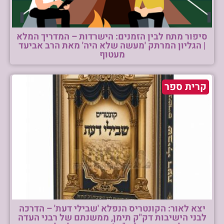
סיפור מתח לבין הזמנים: הישרדות – המדריך המלא
| הגליון המרתק 'מעשה שלא היה' מאת הרב אביעד
מעטוף
קרית ספר
יצא לאור: הקונטריס הנפלא 'שבילי דעת' – הדרכה
לבני הישיבות דק"ק תימן, ממשנתם של רבני העדה