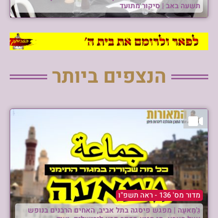
תשעה באב | סיקור מתועד
הנצפים ביותר
מדור מס' 136 - ראה תשפ"ו
גַ'מַאעַה | מפגש פיסגה בתל אביב, האחים הרבנים בנופש