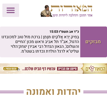
לתרומות >>
מכון הוצאה לאור
הפעילות שלנו
עלוני שבת
בית הוראה
חנות המאור
כ״ד אב תשפ״ו 15:03
בְּחֵיק יְרֵא אֱלֹקִים תִּנָּתֵן | ברכת מזל טוב למכובדנו
מבזקים
הדגול, אב"ד תל אביב וראש מכון 'החיים
והשלום', הגאון הגדול רבי אבירן יצחק־הלוי
שליט"א לרגל הולדת נכדתו בשטו"מ.
יהדות ואמונה