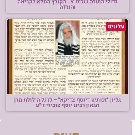
גדולי התורה שליט"א | הקובץ המלא לקריאה
והורדה
עלונים
גליון "זכותיה דיוסף צדיקא" – לרגל הילולת מרן
הגאון רבינו יוסף צובירי זי"ע