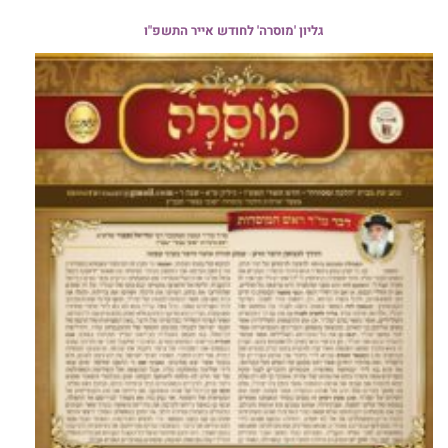
גליון 'מוסרה' לחודש אייר התשפ"ו