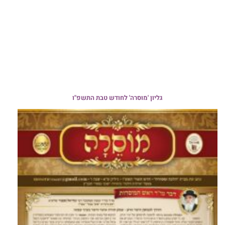
גליון 'מוסרה' לחודש טבת התשפ"ו