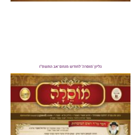
גליון 'מוסרה' לחודש מנחם־אב התשפ"ו