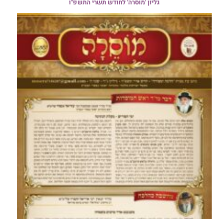
גליון 'מוסרה' לחודש תשרי התשפ"ו