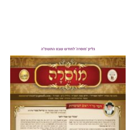
גליון 'מוסרה' לחודש שבט התשפ"ה