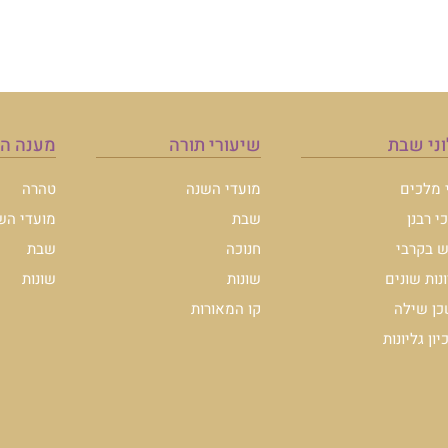
ני שבת
שיעורי תורה
מענה ה
י מלכים
מועדי השנה
טהרה
י רבנן
שבת
מועדי הש
 בקרבי
חנוכה
שבת
ונות שונים
שונות
שונות
ן שילה
קו המאורות
ון גליונות