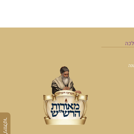
לכה
נה