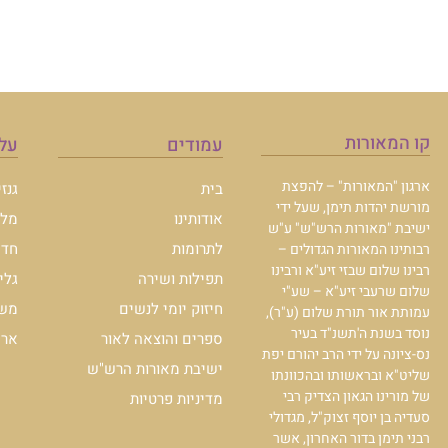
קו המאורות
עמודים
עלו
ארגון "המאורות" – להפצת
בית
גנז
מורשת יהדות תימן, שעל ידי
אודותינו
מלכ
ישיבת "מאורות הרש"ש" ע"ש
לתרומות
חדש
רבותינו המאורות הגדולים –
רבינו שלום שבזי זיע"א ורבינו
תפילות ושירה
גלי
שלום שרעבי זיע"א – שע"י
חיזוק יומי לנשים
משכ
עמותת אור תורת שלום (ע"ר),
נוסד בשנת ה'תשנ"ד בעיר
ספרים והוצאה לאור
ארכי
נס-ציונה על ידי הרב יהורם יפת
ישיבת מאורות הרש"ש
שליט"א ובראשותו ובהכוונתו
של מורינו הגאון הצדיק רבי
מדיניות פרטיות
סעדיה בן יוסף זצוק"ל, מגדולי
רבני תימן בדור האחרון, אשר