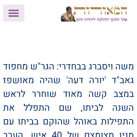
לתרומות >>
מכון הוצאה לאור
הפעילות שלנו
עלוני שבת
בית הוראה
חנות המאור
משה ויסברג בבחדרי: הגר"ש מחפוד
גאב"ד 'יורה דעה' שהיה מאושפז
במצב קשה מאוד שוחרר לראש
השנה לביתו, שם התפלל את
התפילות באוהל שהוקם בביתו עם
מנין מצומצם של 40 איש. הערב