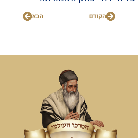
הקודם
הבא