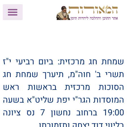
לתרומות >>
מכון הוצאה לאור
הפעילות שלנו
עלוני שבת
בית הוראה
חנות המאור
שמחת חג מרכזית: ביום רביעי י"ז
תשרי ב' חוה"מ, תיערך שמחת חג
הסוכות מרכזית בראשות ראש
המוסדות הגר"י יפת שליט"א בשעה
19:00 ברחוב נחשון 7 נס ציונה
בליווי דוד יצחק ותזמורתו.