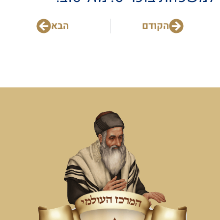
הקודם
הבא