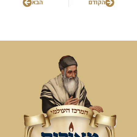
הקודם
הבא