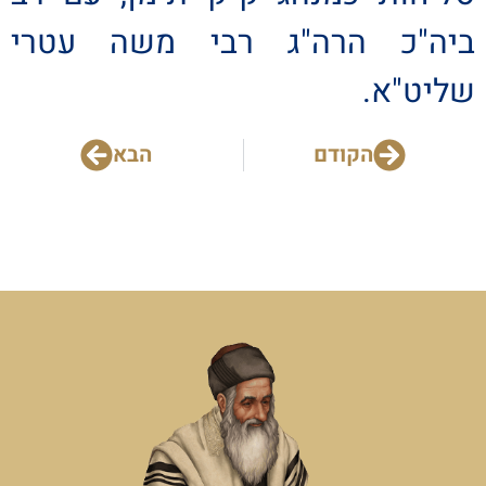
ביה"כ הרה"ג רבי משה עטרי
שליט"א.
הקודם
הבא