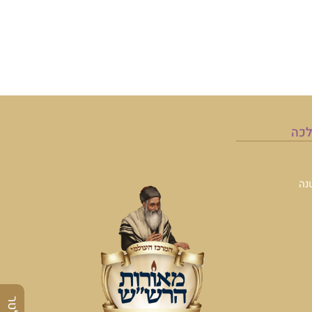
לכה
נה