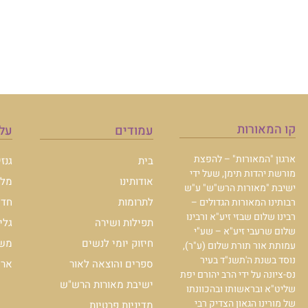
קו המאורות
עמודים
עלו
ארגון "המאורות" – להפצת
בית
גנז
מורשת יהדות תימן, שעל ידי
אודותינו
מלכ
ישיבת "מאורות הרש"ש" ע"ש
לתרומות
חדש
רבותינו המאורות הגדולים –
רבינו שלום שבזי זיע"א ורבינו
תפילות ושירה
גלי
שלום שרעבי זיע"א – שע"י
חיזוק יומי לנשים
משכ
עמותת אור תורת שלום (ע"ר),
נוסד בשנת ה'תשנ"ד בעיר
ספרים והוצאה לאור
ארכי
נס-ציונה על ידי הרב יהורם יפת
ישיבת מאורות הרש"ש
שליט"א ובראשותו ובהכוונתו
של מורינו הגאון הצדיק רבי
מדיניות פרטיות