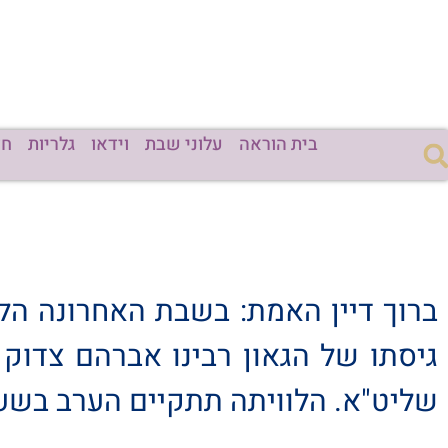
בית הוראה
עלוני שבת
וידאו
גלריות
חד
ברוך דיין האמת: בשבת האחרונה הל
גיסתו של הגאון רבינו אברהם צדוק ז
שליט"א. הלוויתה תתקיים הערב בשעה 22:30 בהר המנוחות בירושלים, שם תיטמן (אתר המא