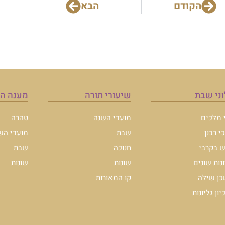
הקודם
הבא
ני שבת
שיעורי תורה
מענה ה
י מלכים
מועדי השנה
טהרה
י רבנן
שבת
מועדי הש
 בקרבי
חנוכה
שבת
ונות שונים
שונות
שונות
ן שילה
קו המאורות
ון גליונות