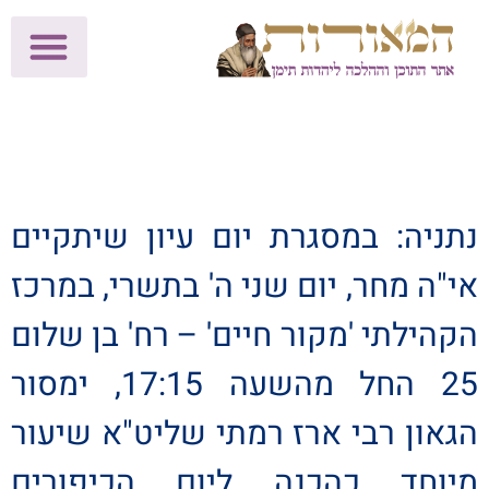
לתרומות >>
מכון הוצאה לאור
הפעילות שלנו
עלוני שבת
בית הוראה
חנות המאור
נתניה: במסגרת יום עיון שיתקיים
אי"ה מחר, יום שני ה' בתשרי, במרכז
הקהילתי 'מקור חיים' – רח' בן שלום
25 החל מהשעה 17:15, ימסור
הגאון רבי ארז רמתי שליט"א שיעור
מיוחד כהכנה ליום הכיפורים