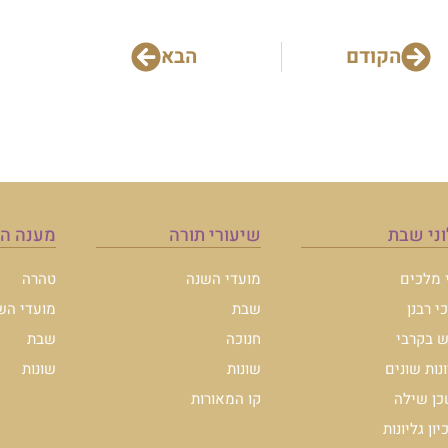
הקודם
הבא
ני שבת
שיעורי תורה
מענה ה
י מלכים
מועדי השנה
טהרה
י רבנן
שבת
מועדי הש
 בקרבי
חנוכה
שבת
ונות שונים
שונות
שונות
ן שילה
קו המאורות
ון גליונות