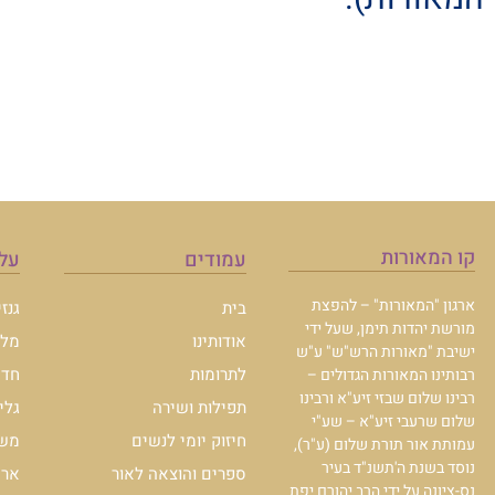
קו המאורות
עמודים
עלו
ארגון "המאורות" – להפצת
בית
גנז
מורשת יהדות תימן, שעל ידי
אודותינו
מלכ
ישיבת "מאורות הרש"ש" ע"ש
לתרומות
חדש
רבותינו המאורות הגדולים –
רבינו שלום שבזי זיע"א ורבינו
תפילות ושירה
גלי
שלום שרעבי זיע"א – שע"י
חיזוק יומי לנשים
משכ
עמותת אור תורת שלום (ע"ר),
נוסד בשנת ה'תשנ"ד בעיר
ספרים והוצאה לאור
ארכי
נס-ציונה על ידי הרב יהורם יפת