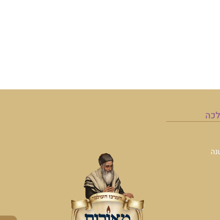
לכה
נה