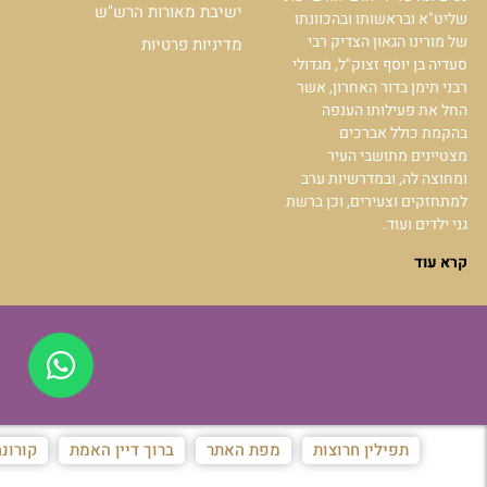
ישיבת מאורות הרש"ש
שליט"א ובראשותו ובהכוונתו
של מורינו הגאון הצדיק רבי
מדיניות פרטיות
סעדיה בן יוסף זצוק"ל, מגדולי
רבני תימן בדור האחרון, אשר
החל את פעילותו הענפה
בהקמת כולל אברכים
מצטיינים מתושבי העיר
ומחוצה לה, ובמדרשיות ערב
למתחזקים וצעירים, וכן ברשת
גני ילדים ועוד.
קרא עוד
תפילין חרוצות
מפת האתר
ברוך דיין האמת
קורונ