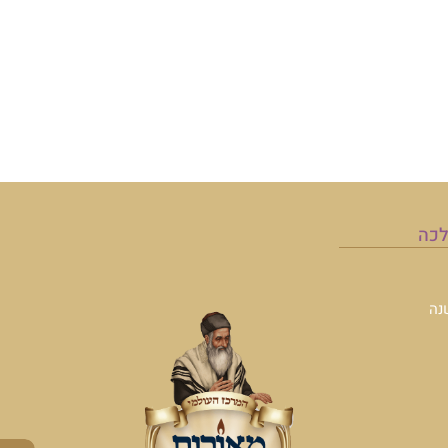
לכה
נה