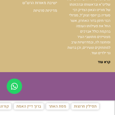
ישיבת מאורות הרש"ש
שליט"א ובראשותו ובהכוונתו
של מורינו הגאון הצדיק רבי
מדיניות פרטיות
סעדיה בן יוסף זצוק"ל, מגדולי
רבני תימן בדור האחרון, אשר
החל את פעילותו הענפה
בהקמת כולל אברכים
מצטיינים מתושבי העיר
ומחוצה לה, ובמדרשיות ערב
למתחזקים וצעירים, וכן ברשת
גני ילדים ועוד.
קרא עוד
תפילין חרוצות
מפת האתר
ברוך דיין האמת
קורונ