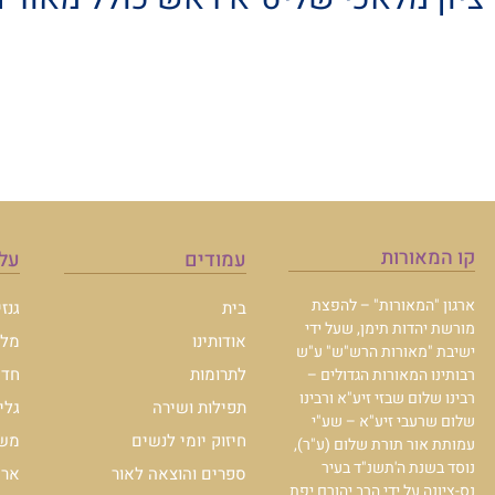
קו המאורות
עמודים
עלו
ארגון "המאורות" – להפצת
בית
גנז
מורשת יהדות תימן, שעל ידי
אודותינו
מלכ
ישיבת "מאורות הרש"ש" ע"ש
לתרומות
חדש
רבותינו המאורות הגדולים –
רבינו שלום שבזי זיע"א ורבינו
תפילות ושירה
גלי
שלום שרעבי זיע"א – שע"י
חיזוק יומי לנשים
משכ
עמותת אור תורת שלום (ע"ר),
נוסד בשנת ה'תשנ"ד בעיר
ספרים והוצאה לאור
ארכי
נס-ציונה על ידי הרב יהורם יפת