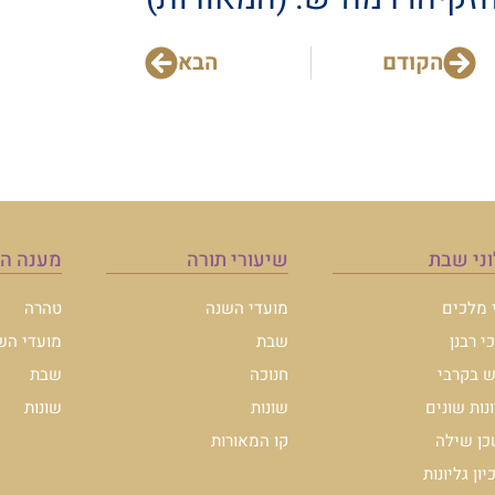
הקודם
הבא
ני שבת
שיעורי תורה
מענה ה
י מלכים
מועדי השנה
טהרה
י רבנן
שבת
מועדי הש
 בקרבי
חנוכה
שבת
ונות שונים
שונות
שונות
ן שילה
קו המאורות
ון גליונות