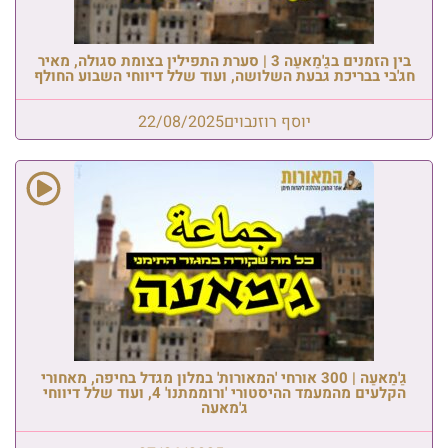
בין הזמנים בגַ'מַאעַה 3 | סערת התפילין בצומת סגולה, מאיר
חג'בי בבריכת גבעת השלושה, ועוד שלל דיווחי השבוע החולף
יוסף רוזנבוים
22/08/2025
גַ'מַאעַה | 300 אורחי 'המאורות' במלון מגדל בחיפה, מאחורי
הקלעים מהמעמד ההיסטורי 'ורוממתנו' 4, ועוד שלל דיווחי
ג'מאעה