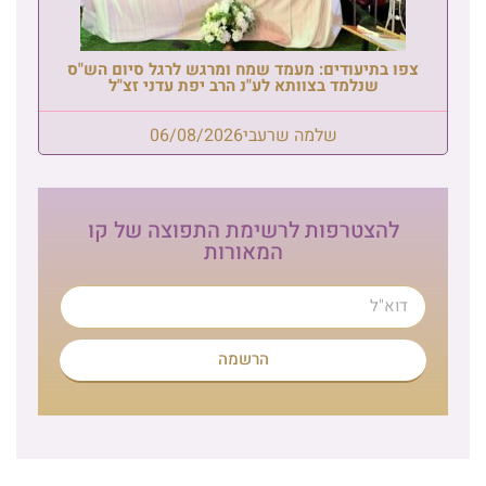
צפו בתיעודים: מעמד שמח ומרגש לרגל סיום הש"ס
שנלמד בצוותא לע"נ הרב יפת עדני זצ"ל
שלמה שרעבי
06/08/2026
להצטרפות לרשימת התפוצה של קו
המאורות
הרשמה