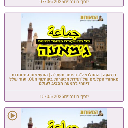
יוסף רוזנבוים
07/06/2025
גַ'מַאעַה | התחלנו: ל"ג בעומר תשפ"ה | החשיפות המיוחדות
מאחורי הקלעים של 'ועידת הכשרות' בשיתוף הOU, ועוד שלל
דיווחי ג'מאעה מסביב לעולם
יוסף רוזנבוים
15/05/2025