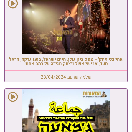
'אחי בני תימן' – צפו: ציון גולן, חיים ישראל, בועז גדקה, הראל
סעד, אבישי אשל ויצחק חגירה על במה אחת!
שלמה שרעבי
28/04/2024