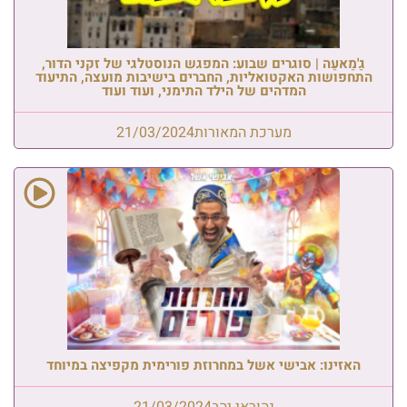
גַ'מַאעַה | סוגרים שבוע: המפגש הנוסטלגי של זקני הדור,
התחפושות האקטואליות, החברים בישיבות מועצה, התיעוד
המדהים של הילד התימני, ועוד ועוד
מערכת המאורות
21/03/2024
האזינו: אבישי אשל במחרוזת פורימית מקפיצה במיוחד
נהוראי יהב
21/03/2024