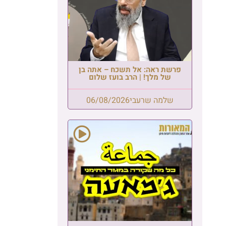
פרשת ראה: אל תשכח – אתה בן
של מלך! | הרב בועז שלום
שלמה שרעבי
06/08/2026