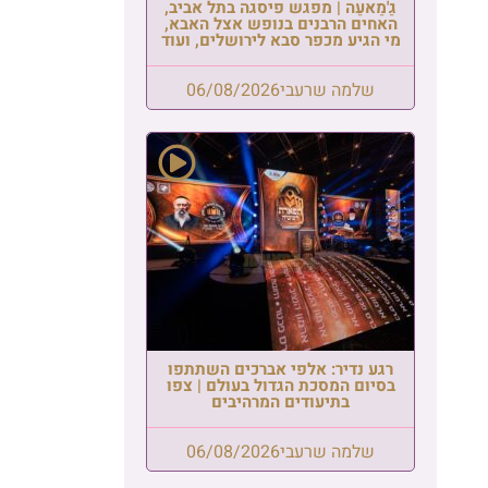
גַ'מַאעַה | מפגש פיסגה בתל אביב,
האחים הרבנים בנופש אצל האבא,
מי הגיע מכפר סבא לירושלים, ועוד
שלמה שרעבי
06/08/2026
רגע נדיר: אלפי אברכים השתתפו
בסיום המסכת הגדול בעולם | צפו
בתיעודים המרהיבים
שלמה שרעבי
06/08/2026