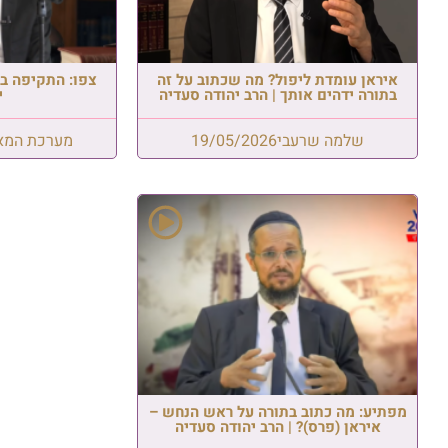
איראן עומדת ליפול? מה שכתוב על זה
צפו: התקיפה בא
בתורה ידהים אותך | הרב יהודה סעדיה
י
שלמה שרעבי
19/05/2026
מערכת המא
מפתיע: מה כתוב בתורה על ראש הנחש –
איראן (פרס)? | הרב יהודה סעדיה