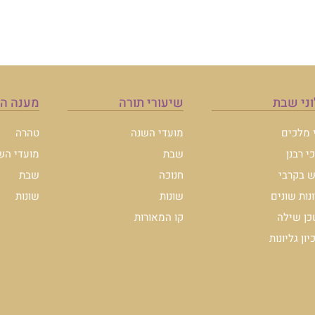
ני שבת
שיעורי תורה
מענה ה
י מלכים
מועדי השנה
טהרה
י רבנן
שבת
מועדי הש
 בקרבי
חנוכה
שבת
ונות שונים
שונות
שונות
ן שילה
קו המאורות
ון גליונות