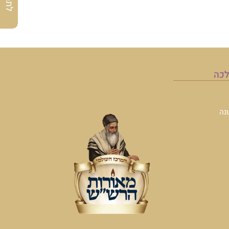
לכה
נה