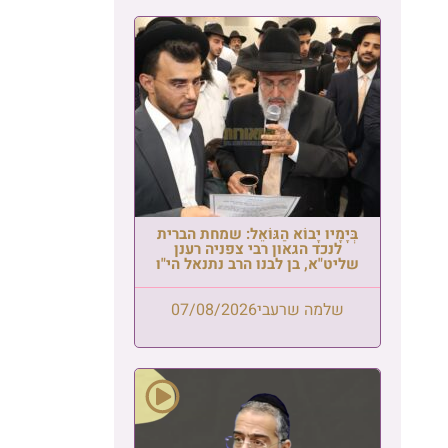
בְּיָמָיו יָבוֹא הַגּוֹאֵל: שמחת הברית
לנכד הגאון רבי צפניה רענן
שליט"א, בן לבנו הרב נתנאל הי"ו
שלמה שרעבי
07/08/2026