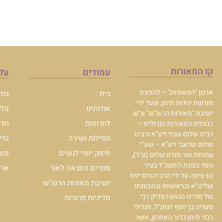
קו המאורות
עמודים
עלו
ארגון "המאורות" – להפצת
בית
גנז
מורשת יהדות תימן, שעל ידי
אודותינו
מלכ
ישיבת "מאורות הרש"ש" ע"ש
לתרומות
חדש
רבותינו המאורות הגדולים –
רבינו שלום שבזי זיע"א ורבינו
תפילות ושירה
גלי
שלום שרעבי זיע"א – שע"י
חיזוק יומי לנשים
משכ
עמותת אור תורת שלום (ע"ר),
נוסד בשנת ה'תשנ"ד בעיר
ספרים והוצאה לאור
ארכי
נס-ציונה על ידי הרב יהורם יפת
ישיבת מאורות הרש"ש
שליט"א ובראשותו ובהכוונתו
של מורינו הגאון הצדיק רבי
מדיניות פרטיות
סעדיה בן יוסף זצוק"ל, מגדולי
רבני תימן בדור האחרון, אשר