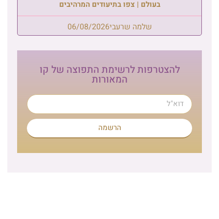
בעולם | צפו בתיעודים המרהיבים
שלמה שרעבי
06/08/2026
להצטרפות לרשימת התפוצה של קו
המאורות
הרשמה