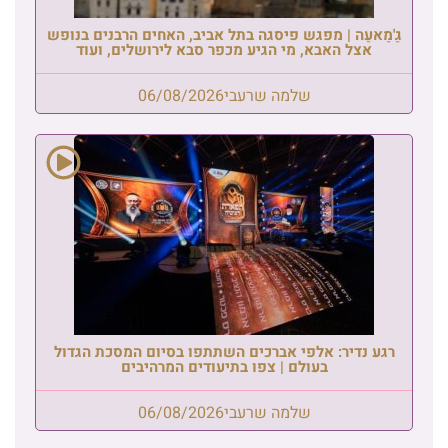
גַ'מַאעַה | מפגש פיסגה בתל אביב, האחים הרבנים בנופש
אצל האבא, מי הגיע מכפר סבא לירושלים, ועוד
שלמה שרעבי
06/08/2026
רגע נדיר: אלפי אברכים השתתפו בסיום המסכת הגדול
בעולם | צפו בתיעודים המרהיבים
שלמה שרעבי
06/08/2026