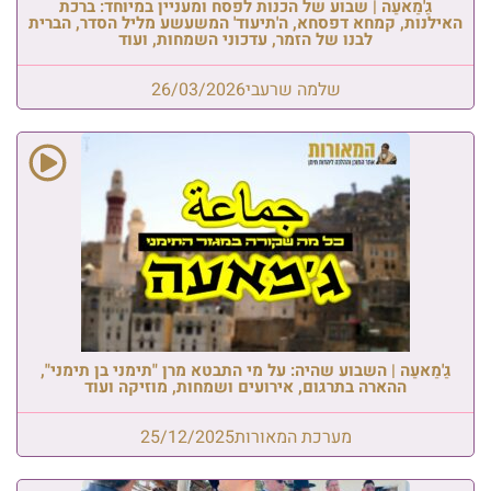
גַ'מַאעַה | שבוע של הכנות לפסח ומעניין במיוחד: ברכת
האילנות, קמחא דפסחא, ה'תיעוד' המשעשע מליל הסדר, הברית
לבנו של הזמר, עדכוני השמחות, ועוד
שלמה שרעבי
26/03/2026
גַ'מַאעַה | השבוע שהיה: על מי התבטא מרן "תימני בן תימני",
ההארה בתרגום, אירועים ושמחות, מוזיקה ועוד
מערכת המאורות
25/12/2025