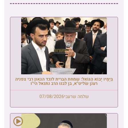
בְּיָמָיו יָבוֹא הַגּוֹאֵל: שמחת הברית לנכד הגאון רבי צפניה
רענן שליט"א, בן לבנו הרב נתנאל הי"ו
שלמה שרעבי
07/08/2026