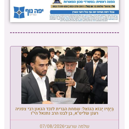
בְּיָמָיו יָבוֹא הַגּוֹאֵל: שמחת הברית לנכד הגאון רבי צפניה
רענן שליט"א, בן לבנו הרב נתנאל הי"ו
שלמה שרעבי
07/08/2026