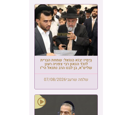
בְּיָמָיו יָבוֹא הַגּוֹאֵל: שמחת הברית
לנכד הגאון רבי צפניה רענן
שליט"א, בן לבנו הרב נתנאל הי"ו
שלמה שרעבי
07/08/2026