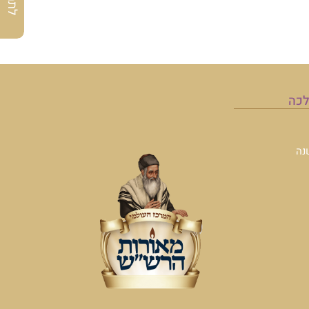
לכה
נה