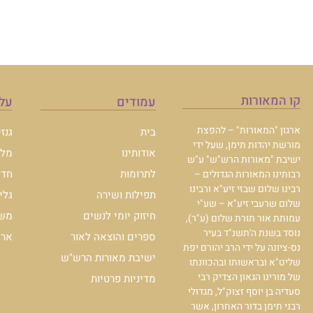
קו המאורות
עמודים
עלו
ארגון "המאורות" – להפצת
בית
גנז
מורשת יהדות תימן, שעל ידי
אודותינו
מלכ
ישיבת "מאורות הרש"ש" ע"ש
לתרומות
חדש
רבותינו המאורות הגדולים –
רבינו שלום שבזי זיע"א ורבינו
תפילות ושירה
גלי
שלום שרעבי זיע"א – שע"י
חיזוק יומי לנשים
משכ
עמותת אור תורת שלום (ע"ר),
נוסד בשנת ה'תשנ"ד בעיר
ספרים והוצאה לאור
ארכי
נס-ציונה על ידי הרב יהורם יפת
ישיבת מאורות הרש"ש
שליט"א ובראשותו ובהכוונתו
של מורינו הגאון הצדיק רבי
מדיניות פרטיות
סעדיה בן יוסף זצוק"ל, מגדולי
רבני תימן בדור האחרון, אשר