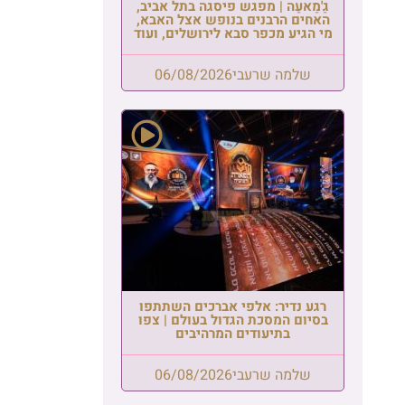
גַ'מַאעַה | מפגש פיסגה בתל אביב,
האחים הרבנים בנופש אצל האבא,
מי הגיע מכפר סבא לירושלים, ועוד
שלמה שרעבי
06/08/2026
רגע נדיר: אלפי אברכים השתתפו
בסיום המסכת הגדול בעולם | צפו
בתיעודים המרהיבים
שלמה שרעבי
06/08/2026