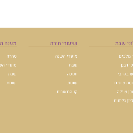
ני שבת
שיעורי תורה
מענה ה
י מלכים
מועדי השנה
טהרה
י רבנן
שבת
מועדי הש
 בקרבי
חנוכה
שבת
ונות שונים
שונות
שונות
ן שילה
קו המאורות
ון גליונות