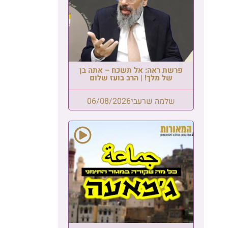
פרשת ראה: אל תשכח – אתה בן
של מלך! | הרב בועז שלום
שלמה שרעבי
06/08/2026