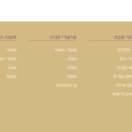
ני שבת
שיעורי תורה
מענה ה
י מלכים
מועדי השנה
טהרה
י רבנן
שבת
מועדי הש
 בקרבי
חנוכה
שבת
ונות שונים
שונות
שונות
ן שילה
קו המאורות
ון גליונות