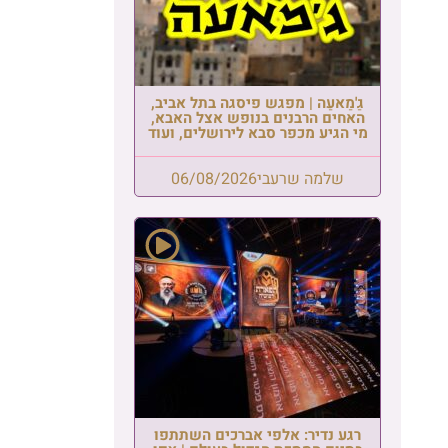
גַ'מַאעַה | מפגש פיסגה בתל אביב,
האחים הרבנים בנופש אצל האבא,
מי הגיע מכפר סבא לירושלים, ועוד
שלמה שרעבי
06/08/2026
רגע נדיר: אלפי אברכים השתתפו