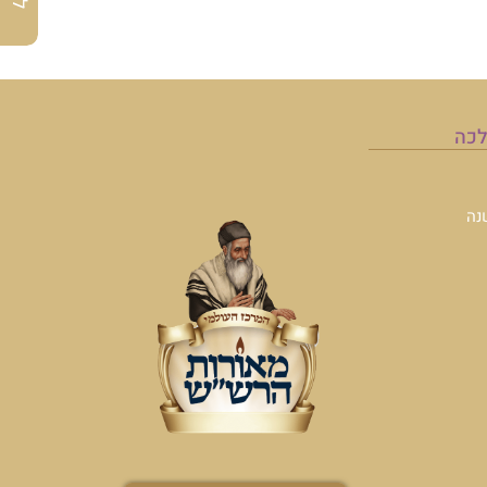
לכה
נה