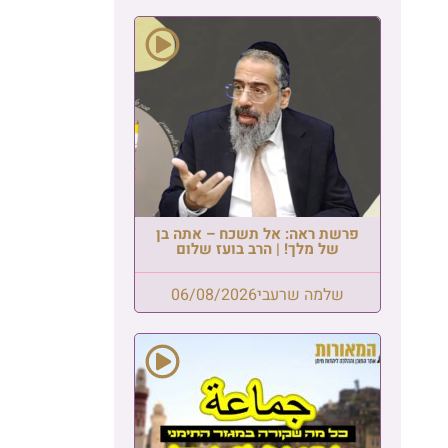
פרשת ראה: אל תשכח – אתה בן
של מלך! | הרב בועז שלום
שלמה שרעבי
06/08/2026