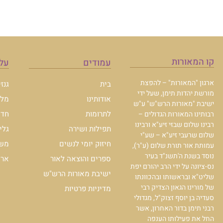
קו המאורות
עמודים
עלו
ארגון "המאורות" – להפצת
בית
גנז
מורשת יהדות תימן, שעל ידי
אודותינו
מלכ
ישיבת "מאורות הרש"ש" ע"ש
לתרומות
חדש
רבותינו המאורות הגדולים –
רבינו שלום שבזי זיע"א ורבינו
תפילות ושירה
גלי
שלום שרעבי זיע"א – שע"י
חיזוק יומי לנשים
משכ
עמותת אור תורת שלום (ע"ר),
נוסד בשנת ה'תשנ"ד בעיר
ספרים והוצאה לאור
ארכי
נס-ציונה על ידי הרב יהורם יפת
ישיבת מאורות הרש"ש
שליט"א ובראשותו ובהכוונתו
של מורינו הגאון הצדיק רבי
מדיניות פרטיות
סעדיה בן יוסף זצוק"ל, מגדולי
רבני תימן בדור האחרון, אשר
החל את פעילותו הענפה