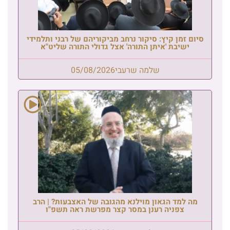
סיום זמן קיץ: סיקור נרחב מביקוריהם של רבני ותלמידי
ישיבת 'איתן התורה' אצל גדולי התורה שליט"א
שלמה שרעבי
05/08/2026
מה למד הגאון מוילנא מהגובה של האצבעות? | הרב
צפניה רענן במסר קצר מפרשת ראה תשפ"ו