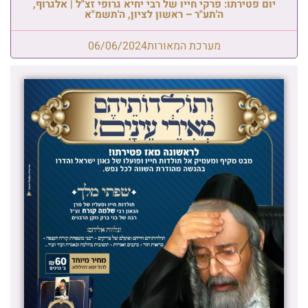
יום פטירתו: פרקי חייו של רבי יחיא גרופי זצ"ל | אלגרוף,
ה'תע"ר – ראשון לציון, ה'תשמ"א
מערכת המאורות
06/06/2024