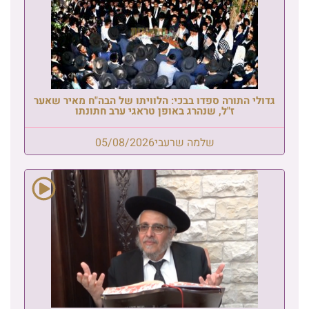
גדולי התורה ספדו בבכי: הלוויתו של הבה"ח מאיר שאער
ז"ל, שנהרג באופן טראגי ערב חתונתו
שלמה שרעבי
05/08/2026