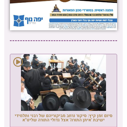
סיום זמן קיץ: סיקור נרחב מביקוריהם של רבני ותלמידי
ישיבת 'איתן התורה' אצל גדולי התורה שליט"א