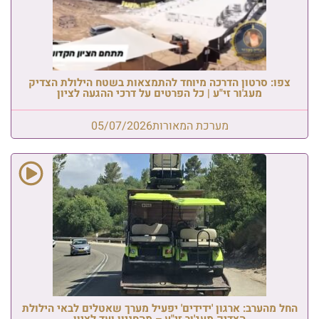
צפו: סרטון הדרכה מיוחד להתמצאות בשטח הילולת הצדיק
מעג'ור זי"ע | כל הפרטים על דרכי ההגעה לציון
מערכת המאורות
05/07/2026
החל מהערב: ארגון 'ידידים' יפעיל מערך שאטלים לבאי הילולת
הצדיק מעג'ור זי"ע – מהחניון ועד לציון