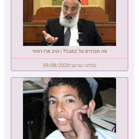
מה מברכים על 'במבה'? | הרב ארז רמתי
שלמה שרעבי
09/08/2026