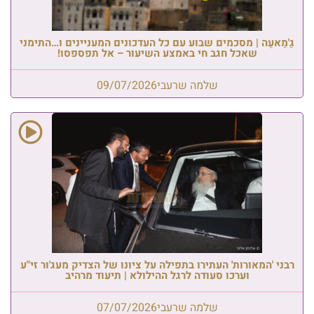
גַ'מַאעַה | מסכמים שבוע עם כל העדכונים המעניינים ו…התימני
שאכל חגב חי באמצע השיעור – אל תפספסו!
שלמה שרעבי
09/07/2026
רבני 'המאורות' העתירו בתפילה על ציונו של הצדיק מעג'ור זי"ע
וערכו סעודה לרגל ההילולא | תיעוד מרהיב
שלמה שרעבי
07/07/2026