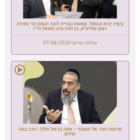
בְּיָמָיו יָבוֹא הַגּוֹאֵל: שמחת הברית לנכד הגאון רבי צפניה
רענן שליט"א, בן לבנו הרב נתנאל הי"ו
שלמה שרעבי
07/08/2026
פרשת ראה: אל תשכח – אתה בן של מלך! | הרב בועז
שלום