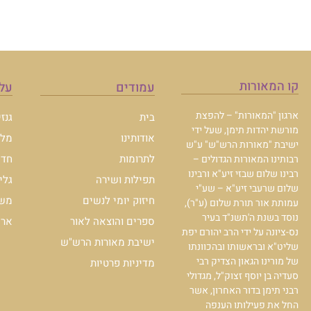
קו המאורות
עמודים
עלו
ארגון "המאורות" – להפצת
בית
גנז
מורשת יהדות תימן, שעל ידי
אודותינו
מלכ
ישיבת "מאורות הרש"ש" ע"ש
לתרומות
חדש
רבותינו המאורות הגדולים –
רבינו שלום שבזי זיע"א ורבינו
תפילות ושירה
גלי
שלום שרעבי זיע"א – שע"י
חיזוק יומי לנשים
משכ
עמותת אור תורת שלום (ע"ר),
נוסד בשנת ה'תשנ"ד בעיר
ספרים והוצאה לאור
ארכי
נס-ציונה על ידי הרב יהורם יפת
ישיבת מאורות הרש"ש
שליט"א ובראשותו ובהכוונתו
של מורינו הגאון הצדיק רבי
מדיניות פרטיות
סעדיה בן יוסף זצוק"ל, מגדולי
רבני תימן בדור האחרון, אשר
החל את פעילותו הענפה