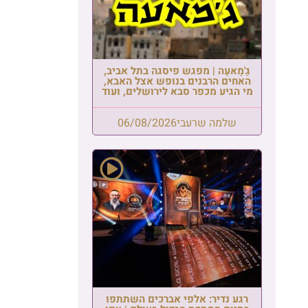
גַ'מַאעַה | מפגש פיסגה בתל אביב,
האחים הרבנים בנופש אצל האבא,
מי הגיע מכפר סבא לירושלים, ועוד
שלמה שרעבי
06/08/2026
רגע נדיר: אלפי אברכים השתתפו