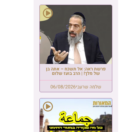
פרשת ראה: אל תשכח – אתה בן
של מלך! | הרב בועז שלום
שלמה שרעבי
06/08/2026