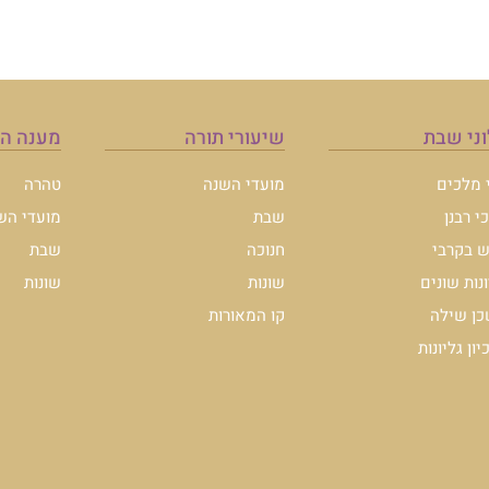
ני שבת
שיעורי תורה
מענה ה
י מלכים
מועדי השנה
טהרה
י רבנן
שבת
מועדי הש
 בקרבי
חנוכה
שבת
ונות שונים
שונות
שונות
ן שילה
קו המאורות
ון גליונות