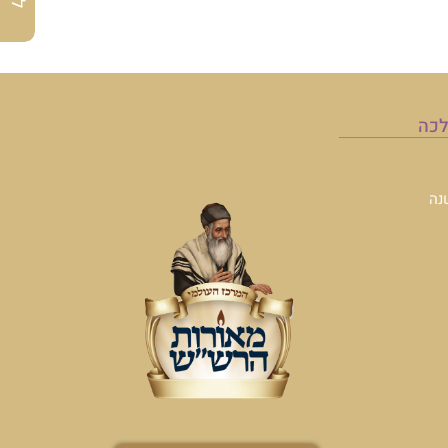
לכה
נה