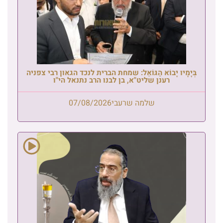
בְּיָמָיו יָבוֹא הַגּוֹאֵל: שמחת הברית לנכד הגאון רבי צפניה
רענן שליט"א, בן לבנו הרב נתנאל הי"ו
שלמה שרעבי
07/08/2026