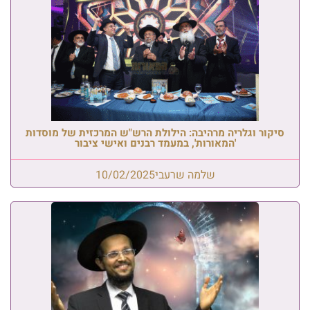
סיקור וגלריה מרהיבה: הילולת הרש"ש המרכזית של מוסדות
'המאורות', במעמד רבנים ואישי ציבור
שלמה שרעבי
10/02/2025