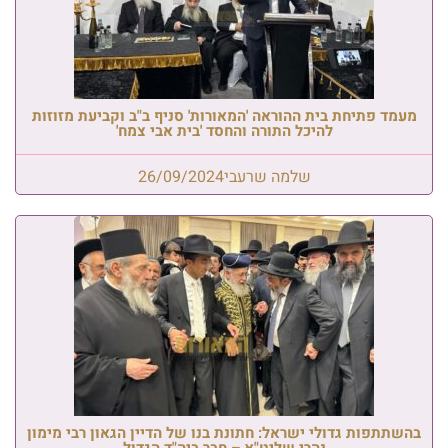
מעמד פתיחת בית ההוראה 'המאורות' סניף ב"ב וקביעת מזוזות
להיכל התורה והחסד 'בית אבי צמח'
שלמה שרעבי
26/09/2024
בהשתתפות גדולי ישראל: חתונת בנו של הדיין הגאון רבי מימון
נהרי שליט"א – חבר ביה"ד הגדול