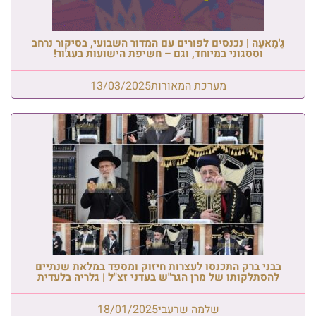
גַ'מַאעַה | נכנסים לפורים עם המדור השבועי, בסיקור נרחב
וססגוני במיוחד, וגם – חשיפת הישועות בעג'ור!
מערכת המאורות
13/03/2025
בבני ברק התכנסו לעצרות חיזוק ומספד במלאת שנתיים
להסתלקותו של מרן הגר"ש בעדני זצ"ל | גלריה בלעדית
שלמה שרעבי
18/01/2025