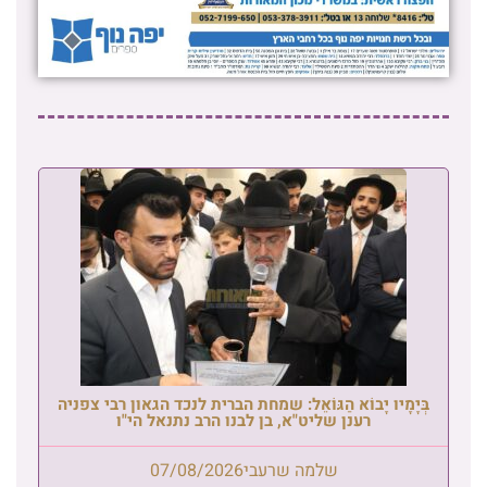
בְּיָמָיו יָבוֹא הַגּוֹאֵל: שמחת הברית לנכד הגאון רבי צפניה
רענן שליט"א, בן לבנו הרב נתנאל הי"ו
שלמה שרעבי
07/08/2026