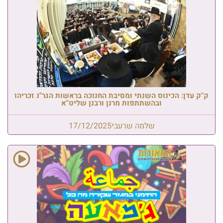
ק"ק עדן: הכינוס השנתי ומסיבת החנוכה בראשות הגר"נ זכריהו
ובהשתתפות מרנן ורבנן שליט"א
שלמה שרעבי
17/12/2025