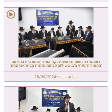
במעמד רב רושם ובראשות זקני העדה נפתח בית ההוראה
'המאורות' סניף ב"ב, בשילוב קביעת מזוזות ב'בית אבי צמח'
שלמה שרעבי
28/09/2024