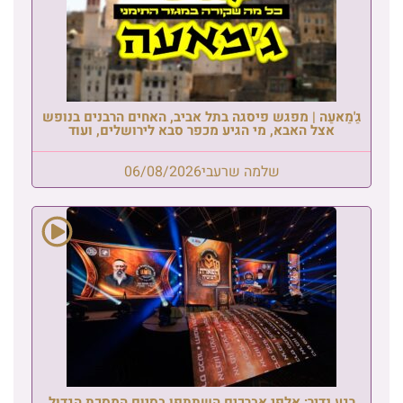
גַ'מַאעַה | מפגש פיסגה בתל אביב, האחים הרבנים בנופש
אצל האבא, מי הגיע מכפר סבא לירושלים, ועוד
שלמה שרעבי
06/08/2026
רגע נדיר: אלפי אברכים השתתפו בסיום המסכת הגדול