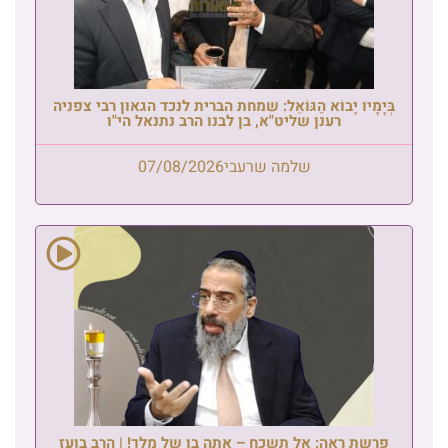
בְּיָמָיו יָבוֹא הַגּוֹאֵל: שמחת הברית לנכד הגאון רבי צפניה
רענן שליט"א, בן לבנו הרב נתנאל הי"ו
שלמה שרעבי
07/08/2026
פרשת ראה: אל תשכח – אתה בן של מלך! | הרב בועז