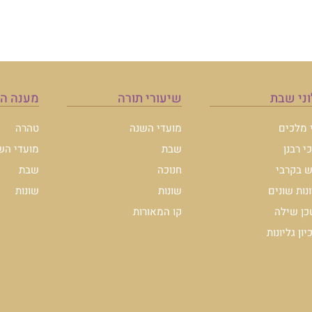
ני שבת
שיעורי תורה
מענה ה
י מלכים
מועדי השנה
טהרה
י רבנן
שבת
מועדי הש
 בקרבי
חנוכה
שבת
ונות שונים
שונות
שונות
ן שילה
קו המאורות
ון גליונות