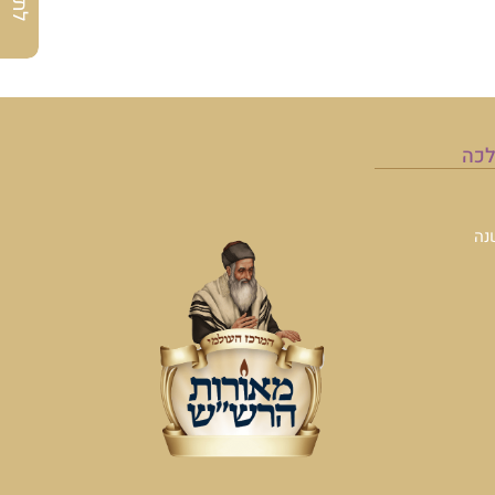
לכה
נה