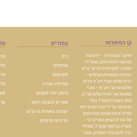
קו המאורות
עמודים
עלו
ארגון "המאורות" – להפצת
בית
גנז
מורשת יהדות תימן, שעל ידי
אודותינו
מלכ
ישיבת "מאורות הרש"ש" ע"ש
לתרומות
חדש
רבותינו המאורות הגדולים –
רבינו שלום שבזי זיע"א ורבינו
תפילות ושירה
גלי
שלום שרעבי זיע"א – שע"י
חיזוק יומי לנשים
משכ
עמותת אור תורת שלום (ע"ר),
נוסד בשנת ה'תשנ"ד בעיר
ספרים והוצאה לאור
ארכי
נס-ציונה על ידי הרב יהורם יפת
ישיבת מאורות הרש"ש
שליט"א ובראשותו ובהכוונתו
של מורינו הגאון הצדיק רבי
מדיניות פרטיות
סעדיה בן יוסף זצוק"ל, מגדולי
רבני תימן בדור האחרון, אשר