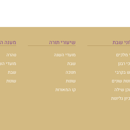
ני שבת
שיעורי תורה
מענה ה
י מלכים
מועדי השנה
טהרה
י רבנן
שבת
מועדי הש
 בקרבי
חנוכה
שבת
ונות שונים
שונות
שונות
ן שילה
קו המאורות
ון גליונות