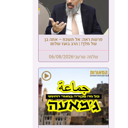
פרשת ראה: אל תשכח – אתה בן
של מלך! | הרב בועז שלום
שלמה שרעבי
06/08/2026