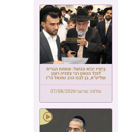
בְּיָמָיו יָבוֹא הַגּוֹאֵל: שמחת הברית
לנכד הגאון רבי צפניה רענן
שליט"א, בן לבנו הרב נתנאל הי"ו
שלמה שרעבי
07/08/2026