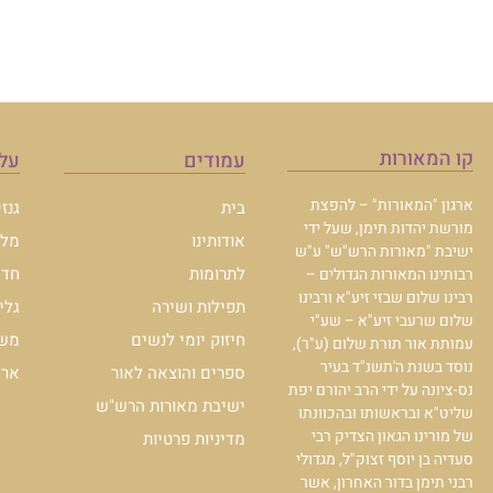
קו המאורות
עמודים
עלו
ארגון "המאורות" – להפצת
בית
גנז
מורשת יהדות תימן, שעל ידי
אודותינו
מלכ
ישיבת "מאורות הרש"ש" ע"ש
לתרומות
חדש
רבותינו המאורות הגדולים –
רבינו שלום שבזי זיע"א ורבינו
תפילות ושירה
גלי
שלום שרעבי זיע"א – שע"י
חיזוק יומי לנשים
משכ
עמותת אור תורת שלום (ע"ר),
נוסד בשנת ה'תשנ"ד בעיר
ספרים והוצאה לאור
ארכי
נס-ציונה על ידי הרב יהורם יפת
ישיבת מאורות הרש"ש
שליט"א ובראשותו ובהכוונתו
של מורינו הגאון הצדיק רבי
מדיניות פרטיות
סעדיה בן יוסף זצוק"ל, מגדולי
רבני תימן בדור האחרון, אשר