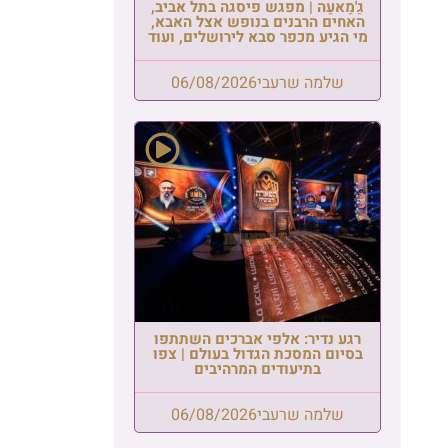
גַ'מַאעַה | מפגש פיסגה בתל אביב,
האחים הרבנים בנופש אצל האבא,
מי הגיע מכפר סבא לירושלים, ועוד
שלמה שרעבי
06/08/2026
רגע נדיר: אלפי אברכים השתתפו
בסיום המסכת הגדול בעולם | צפו
בתיעודים המרהיבים
שלמה שרעבי
06/08/2026