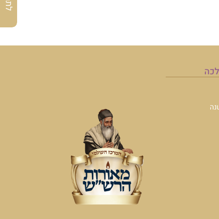
לכה
נה