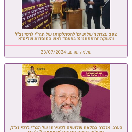
צפו: עצרת ה'שלושים' להסתלקותו של הגר"י ג'רפי זצ"ל
והשקת 'ורוממתנו 3' במעמד ראש המוסדות שליט"א
שלמה שרעבי
23/07/2024
הערב: אזכרה במלאת שלושים לפטירתו של הגר"י ג'רפי זצ"ל,
בשילוב השקת פרויקט 'ורוממתנו 3' לזכרו