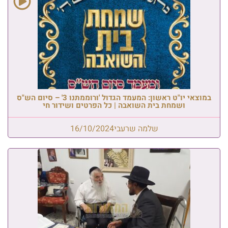
במוצאי יו"ט ראשון: המעמד הגדול 'ורוממתנו 3' – סיום הש"ס
ושמחת בית השואבה | כל הפרטים ושידור חי
שלמה שרעבי
16/10/2024