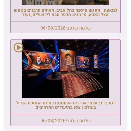
גַ'מַאעַה | מפגש פיסגה בתל אביב, האחים הרבנים בנופש
אצל האבא, מי הגיע מכפר סבא לירושלים, ועוד
שלמה שרעבי
06/08/2026
רגע נדיר: אלפי אברכים השתתפו בסיום המסכת הגדול
בעולם | צפו בתיעודים המרהיבים
שלמה שרעבי
06/08/2026