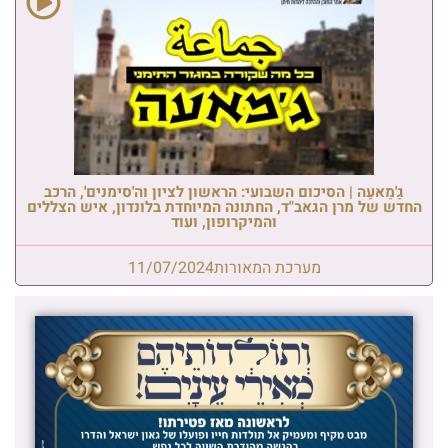
גַ'מַאעַה | הסיכום השבועי: הראשון לציון וה'סימנים', הרכב
החדש של מרן הגאב"ד, החתונה המיוחדת בלונדון, איש הצללים
והמיקרופון, ועוד
מערכת המאורות
11/07/2024