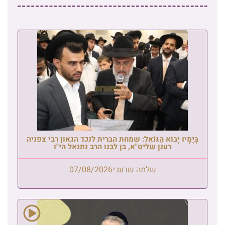
בְּיָמָיו יָבוֹא הַגּוֹאֵל: שמחת הברית לנכד הגאון רבי צפניה
רענן שליט"א, בן לבנו הרב נתנאל הי"ו
שלמה שרעבי
07/08/2026