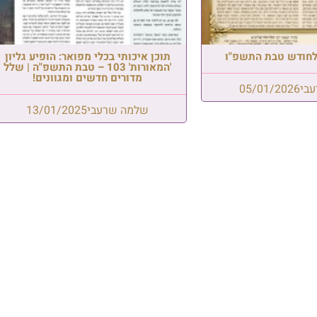
' לחודש טבת התשפ"ו
תוכן איכותי בכלי מפואר: הופיע גליון
'המאורות' 103 – טבת התשפ"ה | שלל
מדורים חדשים ומגוונים!
בי
05/01/2026
שלמה שרעבי
13/01/2025