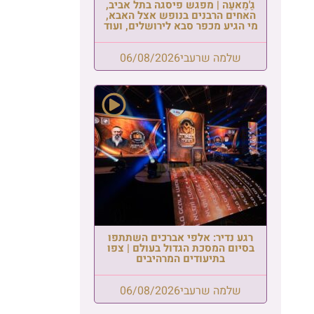
גַ'מַאעַה | מפגש פיסגה בתל אביב,
האחים הרבנים בנופש אצל האבא,
מי הגיע מכפר סבא לירושלים, ועוד
שלמה שרעבי
06/08/2026
רגע נדיר: אלפי אברכים השתתפו
בסיום המסכת הגדול בעולם | צפו
בתיעודים המרהיבים
שלמה שרעבי
06/08/2026