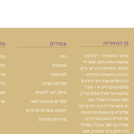
קו המאורות
עמודים
עלו
ארגון "המאורות" – להפצת
בית
גנז
מורשת יהדות תימן, שעל ידי
אודותינו
מלכ
ישיבת "מאורות הרש"ש" ע"ש
לתרומות
חדש
רבותינו המאורות הגדולים –
רבינו שלום שבזי זיע"א ורבינו
תפילות ושירה
גלי
שלום שרעבי זיע"א – שע"י
חיזוק יומי לנשים
משכ
עמותת אור תורת שלום (ע"ר),
נוסד בשנת ה'תשנ"ד בעיר
ספרים והוצאה לאור
ארכי
נס-ציונה על ידי הרב יהורם יפת
ישיבת מאורות הרש"ש
שליט"א ובראשותו ובהכוונתו
של מורינו הגאון הצדיק רבי
מדיניות פרטיות
סעדיה בן יוסף זצוק"ל, מגדולי
רבני תימן בדור האחרון, אשר