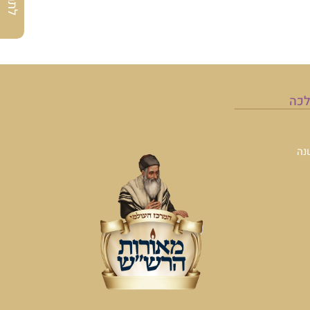
לכה
נה