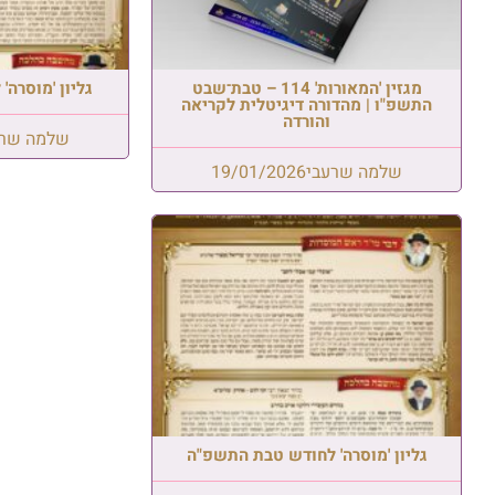
מגזין 'המאורות' 114 – טבת־שבט
גליון 'מוסרה
התשפ"ו | מהדורה דיגיטלית לקריאה
והורדה
שלמה שרע
שלמה שרעבי
19/01/2026
גליון 'מוסרה' לחודש טבת התשפ"ה