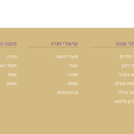
ני שבת
שיעורי תורה
מענה ה
י מלכים
מועדי השנה
טהרה
י רבנן
שבת
מועדי הש
 בקרבי
חנוכה
שבת
ונות שונים
שונות
שונות
ן שילה
קו המאורות
ון גליונות