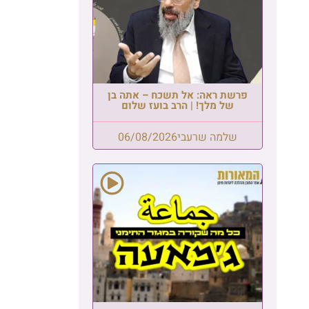
פרשת ראה: אל תשכח – אתה בן
של מלך! | הרב בועז שלום
שלמה שרעבי
06/08/2026