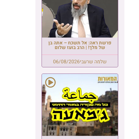
פרשת ראה: אל תשכח – אתה בן
של מלך! | הרב בועז שלום
שלמה שרעבי
06/08/2026