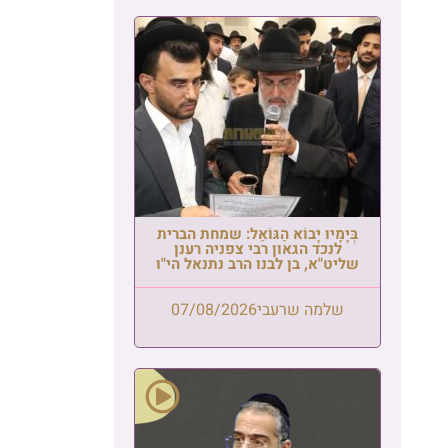
בְּיָמָיו יָבוֹא הַגּוֹאֵל: שמחת הברית
לנכד הגאון רבי צפניה רענן
שליט"א, בן לבנו הרב נתנאל הי"ו
שלמה שרעבי
07/08/2026