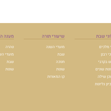
ני שבת
שיעורי תורה
מענה ה
י מלכים
מועדי השנה
טהרה
י רבנן
שבת
מועדי הש
 בקרבי
חנוכה
שבת
ונות שונים
שונות
שונות
ן שילה
קו המאורות
ון גליונות