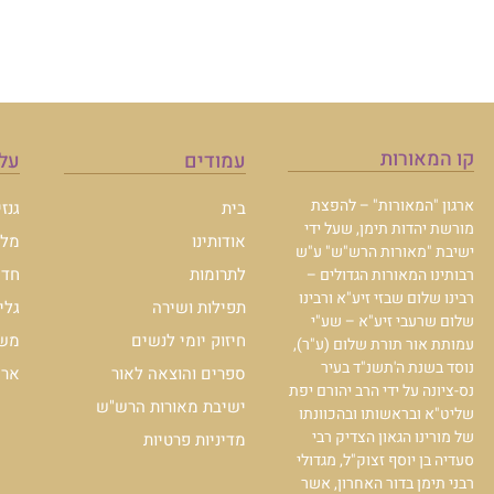
קו המאורות
עמודים
עלו
ארגון "המאורות" – להפצת
בית
גנז
מורשת יהדות תימן, שעל ידי
אודותינו
מלכ
ישיבת "מאורות הרש"ש" ע"ש
לתרומות
חדש
רבותינו המאורות הגדולים –
רבינו שלום שבזי זיע"א ורבינו
תפילות ושירה
גלי
שלום שרעבי זיע"א – שע"י
חיזוק יומי לנשים
משכ
עמותת אור תורת שלום (ע"ר),
נוסד בשנת ה'תשנ"ד בעיר
ספרים והוצאה לאור
ארכי
נס-ציונה על ידי הרב יהורם יפת
ישיבת מאורות הרש"ש
שליט"א ובראשותו ובהכוונתו
של מורינו הגאון הצדיק רבי
מדיניות פרטיות
סעדיה בן יוסף זצוק"ל, מגדולי
רבני תימן בדור האחרון, אשר