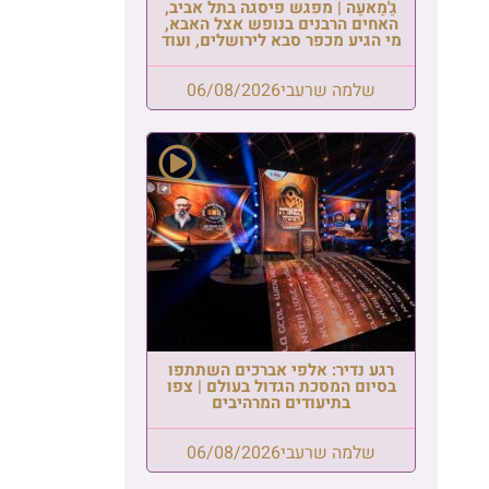
גַ'מַאעַה | מפגש פיסגה בתל אביב,
האחים הרבנים בנופש אצל האבא,
מי הגיע מכפר סבא לירושלים, ועוד
שלמה שרעבי
06/08/2026
רגע נדיר: אלפי אברכים השתתפו
בסיום המסכת הגדול בעולם | צפו
בתיעודים המרהיבים
שלמה שרעבי
06/08/2026