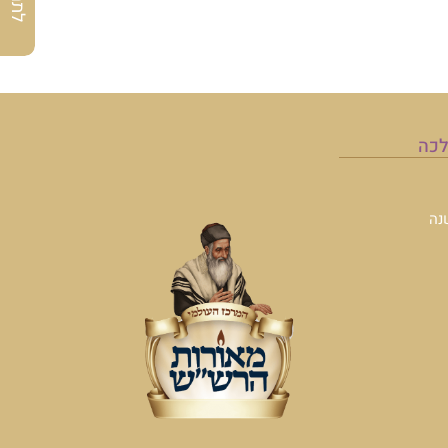
לכה
נה