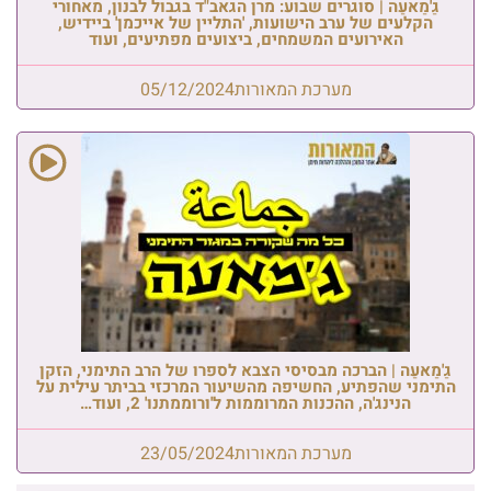
גַ'מַאעַה | סוגרים שבוע: מרן הגאב"ד בגבול לבנון, מאחורי
הקלעים של ערב הישועות, 'התליין של אייכמן' ביידיש,
האירועים המשמחים, ביצועים מפתיעים, ועוד
מערכת המאורות
05/12/2024
גַ'מַאעַה | הברכה מבסיסי הצבא לספרו של הרב התימני, הזקן
התימני שהפתיע, החשיפה מהשיעור המרכזי בביתר עילית על
הנינג'ה, ההכנות המרוממות ל'ורוממתנו' 2, ועוד…
מערכת המאורות
23/05/2024