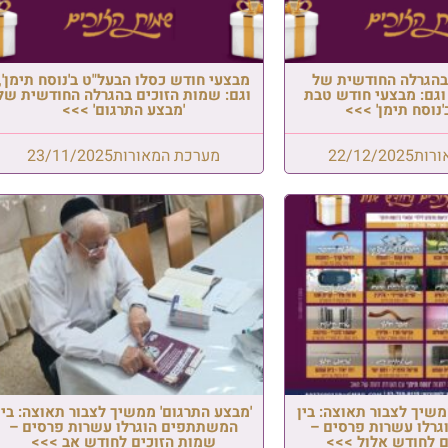
סלו הבעל"ט ב'נוסח תימן',
זוכים בהגרלה החודשית של
צע התרגום' >>>
מאורות
23/11/2025
' ממשיך לצבור תאוצה: בין
הוגרלו עשרות פרסים –
זוכים לחודש אב >>>