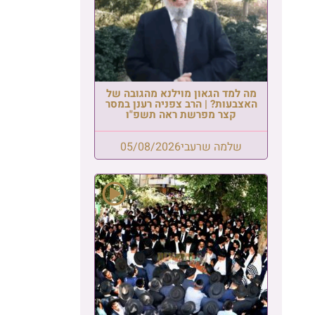
של
סר