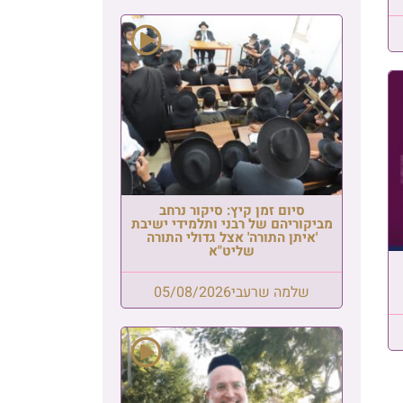
יבת
ה