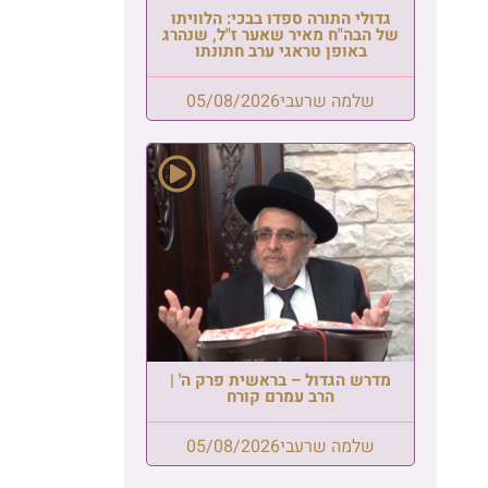
תו
רג
|