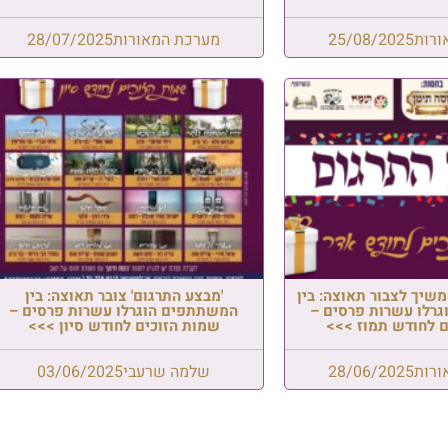
מאורות
28/07/2025
סיום זמן קיץ: סיקור נרחב
מביקוריהם של רבני ותלמידי יש
'איתן התורה' אצל גדולי התור
שליט"א
רגום' צובר תאוצה: בין
הוגרלו עשרות פרסים –
שלמה שרעבי
05/08/2026
וכים לחודש סיון >>>
שרעבי
03/06/2025