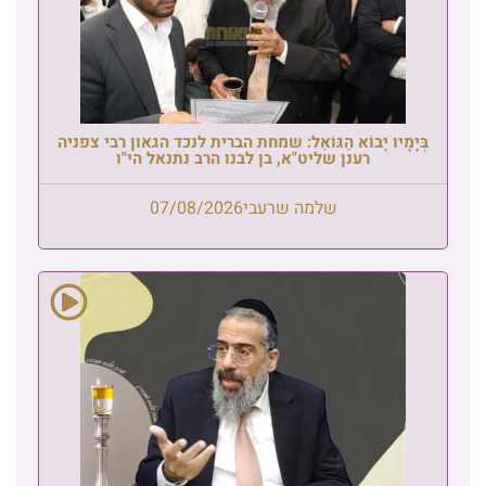
בְּיָמָיו יָבוֹא הַגּוֹאֵל: שמחת הברית לנכד הגאון רבי צפניה
רענן שליט"א, בן לבנו הרב נתנאל הי"ו
שלמה שרעבי
07/08/2026