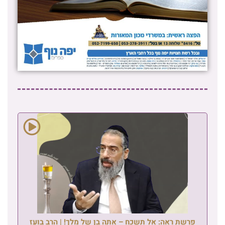
פרשת ראה: אל תשכח – אתה בן של מלך! | הרב בועז