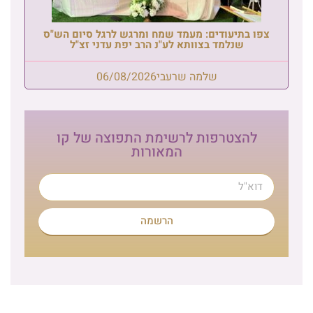
צפו בתיעודים: מעמד שמח ומרגש לרגל סיום הש"ס
שנלמד בצוותא לע"נ הרב יפת עדני זצ"ל
שלמה שרעבי
06/08/2026
להצטרפות לרשימת התפוצה של קו
המאורות
הרשמה