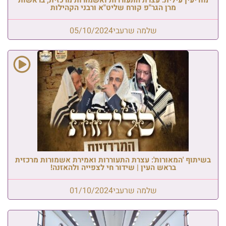
מרן הגר"פ קורח שליט"א ורבני הקהילות
שלמה שרעבי
05/10/2024
בשיתוף 'המאורות': עצרת התעוררות ואמירת אשמורות מרכזית
בראש העין | שידור חי לצפייה ולהאזנה!
שלמה שרעבי
01/10/2024