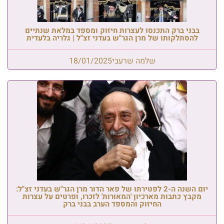
בבני ברק התכנסו לעצרות חיזוק ומספד במלאת שנתיים
להסתלקותו של מרן הגר"ש בעדני זצ"ל | גלריה בלעדית
שלמה שרעבי
18/01/2025
יום השנה ה-2 לפטירתו של פאר הדור מרן הגר"ש בעדני זצ"ל:
מקבץ כתבות מארכיון 'המאורות' לזכרו, ופרטים על עצרות
החיזוק והמספד הערב בבני ברק