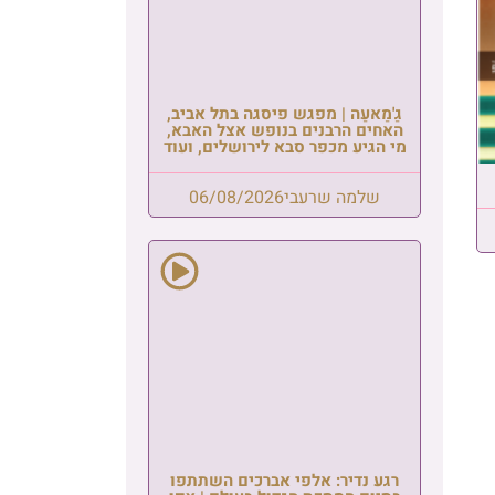
ב,
א,
עוד
פו