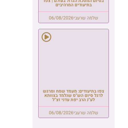
פו
גש
א