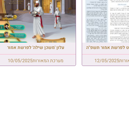
גַ'מַאעַה | מפגש פיסגה בתל אבי
האחים הרבנים בנופש אצל האב
מי הגיע מכפר סבא לירושלים, ו
כן שילה' לפרשת אמור
שלמה שרעבי
06/08/2026
מאורות
10/05/2025
רגע נדיר: אלפי אברכים השתת