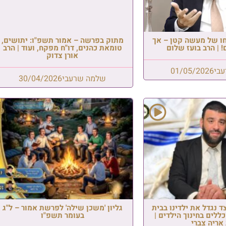
 – אמור תשפ"ו: יתושים,
, דו"ח מפקח, ועוד | הרב
אורן צדוק
שרעבי
30/04/2026
 שילה' לפרשת אמור – ל"ג
בעומר תשפ"ו